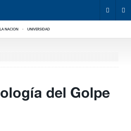
LA NACION
UNIVERSIDAD
y de Tierras.
La Justicia ordenó al
plicancias y dueños en
Gobierno cesar la
tre Ríos
implementación de
Teknofood
ología del Golpe