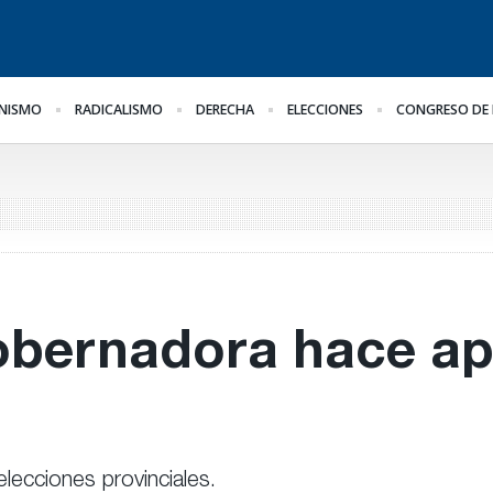
NISMO
RADICALISMO
DERECHA
ELECCIONES
CONGRESO DE 
al
Impugnan a Benegas
Bravo ante la llegada de
Le
Lynch por conflicto de
Bianco
Im
intereses
En
obernadora hace ap
elecciones provinciales.