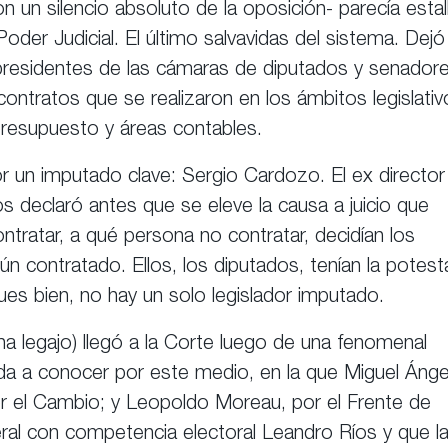
un silencio absoluto de la oposición- parecía estal
Poder Judicial. El último salvavidas del sistema. Dejó
 presidentes de las cámaras de diputados y senadore
contratos que se realizaron en los ámbitos legislativ
 presupuesto y áreas contables.
or un imputado clave: Sergio Cardozo. El ex director
s declaró antes que se eleve la causa a juicio que
tratar, a qué persona no contratar, decidían los
ún contratado. Ellos, los diputados, tenían la potest
es bien, no hay un solo legislador imputado.
a legajo) llegó a la Corte luego de una fenomenal
a a conocer por este medio, en la que Miguel Ánge
or el Cambio; y Leopoldo Moreau, por el Frente de
eral con competencia electoral Leandro Ríos y que l