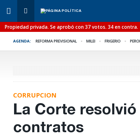
Propiedad privada. Se aprobó con 37 votos. 34 en contra.
Lo Último
¿Posible tensión con e
AGENDA:
REFORMA PREVISIONAL
MILEI
FRIGERIO
PERO
Poder Judicial?
CORRUPCION
La Corte resolvió
contratos