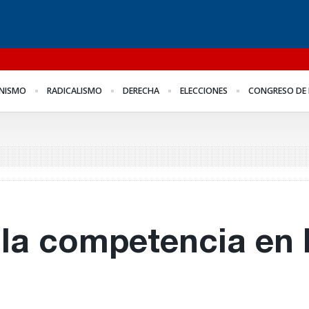
l
Para Bahl, la ley “despoja
Los empresarios miden
Fo
NISMO
RADICALISMO
DERECHA
ELECCIONES
CONGRESO DE 
al Estado de
el empleo público y
me
herramientas” para la
privado
Fr
gestión pública
 la competencia en 