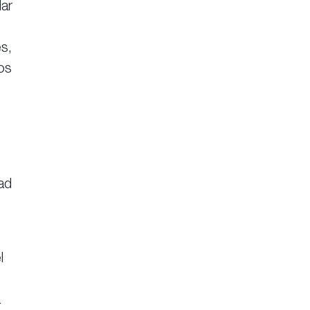
lar
s,
os
ad
l
a