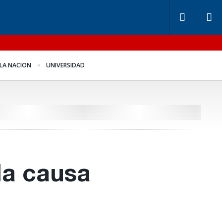
ndos de Anses: otra
Benegas Lynch se
LA NACION
UNIVERSIDAD
ntira “histórica” de
defendió en el recinto
igerio
la causa