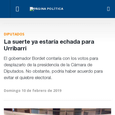
¿Posible
El
Fon
tensión
Los
oficialismo
Anse
Para Bahl, la
con el
empresarios
busca
otra
ley “despoja
Poder
miden el
proteger
men
al Estado de
Judicial?
empleo
DIPUTADOS
la reforma
“his
herramientas”
público y
previsional
de
para la
privado
La suerte ya estaría echada para
Frig
gestión
pública
Urribarri
El gobernador Bordet contaría con los votos para
desplazarlo de la presidencia de la Cámara de
Diputados. No obstante, podría haber acuerdo para
evitar el quiebre electoral.
Domingo 10 de febrero de 2019