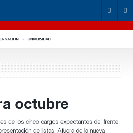
ndos de Anses: otra
Benegas Lynch se
LA NACION
UNIVERSIDAD
ntira “histórica” de
defendió en el recinto
igerio
ra octubre
tres de los cinco cargos expectantes del frente.
resentación de listas. Afuera de la nueva