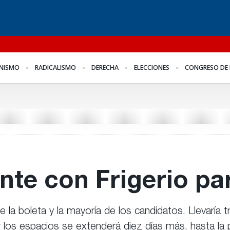
l
Para Bahl, la ley “despoja
Los empresarios miden
Fo
NISMO
RADICALISMO
DERECHA
ELECCIONES
CONGRESO DE 
al Estado de
el empleo público y
me
herramientas” para la
privado
Fr
gestión pública
nte con Frigerio pa
e la boleta y la mayoría de los candidatos. Llevaría 
los espacios se extenderá diez días más, hasta la p