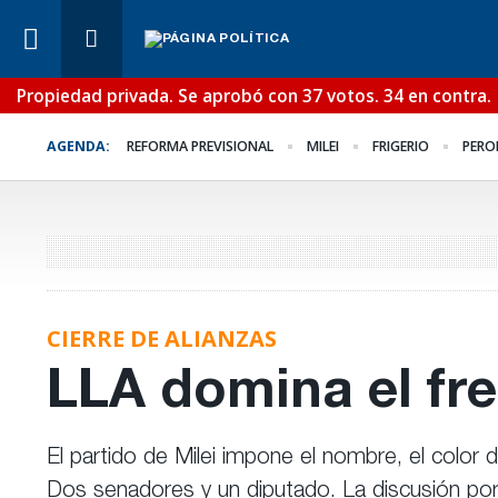
Propiedad privada. Se aprobó con 37 votos. 34 en contra.
Lo Último
¿Posible tensión con e
AGENDA:
REFORMA PREVISIONAL
MILEI
FRIGERIO
PERO
Poder Judicial?
CIERRE DE ALIANZAS
LLA domina el fre
El partido de Milei impone el nombre, el color d
Dos senadores y un diputado. La discusión por 