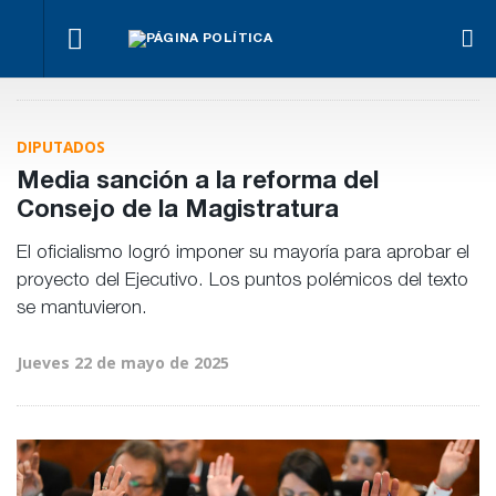
La UCR
Juicio
Dan por
El
abre
político:
Con
caídas las
oficialismo
las
una ley
Mónica
PASO y
busca
puertas
que se
Fein y sin
piden
proteger
al
queda
Rossi,
DIPUTADOS
internas
la reforma
debate
corta
asumió la
para
previsional
interno
nueva
Media sanción a la reforma del
diciembre
conducción
Consejo de la Magistratura
socialista
El oficialismo logró imponer su mayoría para aprobar el
proyecto del Ejecutivo. Los puntos polémicos del texto
se mantuvieron.
Jueves 22 de mayo de 2025