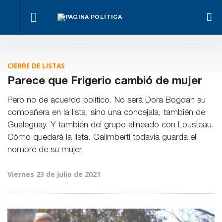
¿Posible
Hacer lo
El
tensión
Los
necesario,
oficialismo
Para Bahl, la
con el
empre
aunque
busca
ley “despoja
Poder
miden
sea lo más
proteger
al Estado de
Judicial?
emple
CIERRE DE LISTAS
difícil
la reforma
herramientas”
públic
previsional
para la
priva
Parece que Frigerio cambió de mujer
gestión
pública
Pero no de acuerdo político. No será Dora Bogdan su
compañera en la lista, sino una concejala, también de
Gualeguay. Y también del grupo alineado con Lousteau.
Cómo quedará la lista. Galimberti todavía guarda el
nombre de su mujer.
Viernes 23 de julio de 2021