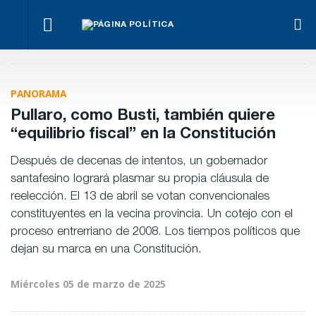
o
La
Benegas
La UCR
Frigerio
Marcha en
marcha
Lynch se
convocó
destacó
Paraná,
se
defendió
a su
la
contra la
hace
en el
Congreso
reducción
Ley de
igual
PANORAMA
recinto
del
Propiedad
déficit en
Privada
Pullaro, como Busti, también quiere
la OSER
“equilibrio fiscal” en la Constitución
Después de decenas de intentos, un gobernador
santafesino logrará plasmar su propia cláusula de
reelección. El 13 de abril se votan convencionales
constituyentes en la vecina provincia. Un cotejo con el
proceso entrerriano de 2008. Los tiempos políticos que
dejan su marca en una Constitución.
Miércoles 05 de marzo de 2025