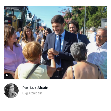
Por:
Luz Alcain
@luzalcain