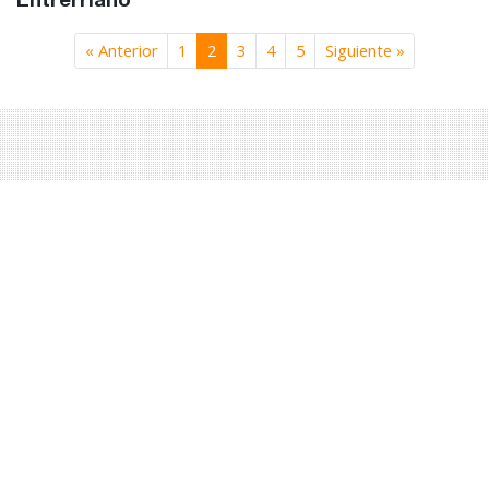
Entrerriano
« Anterior
1
2
3
4
5
Siguiente »