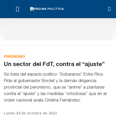
Benegas
Mar
Fondos de
Lynch se
Los
Par
Anses:
Para Bahl, la
defendió
empresarios
cont
otra
ley “despoja
en el
miden el
Ley
mentira
al Estado de
recinto
empleo
Pro
“histórica”
herramientas”
público y
Pri
de
para la
privado
Frigerio
gestión
pública
PERONISMO
Un sector del FdT, contra el “ajuste”
Se trata del espacio político “Soberanxs” Entre Ríos.
Pide al gobernador Bordet y la demás dirigencia
provincial del peronismo, que se “anime” a plantarse
contra el “ajuste” y las medidas “ortodoxas” que en el
orden nacional avala Cristina Fernández.
Lunes 24 de octubre de 2022