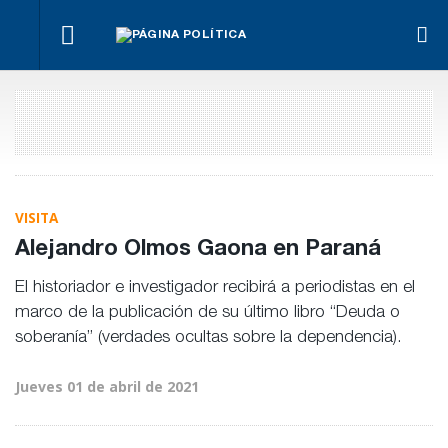
¿Posible
Hacer lo
El
Con
tensión
necesario,
oficialismo
Para Bahl
Mónica
con el
aunque
busca
ley “des
Fein y sin
Poder
sea lo más
proteger
al Estad
Rossi,
Judicial?
difícil
la reforma
herramie
asumió la
previsional
para la
nueva
gestión
conducción
pública
socialista
VISITA
Alejandro Olmos Gaona en Paraná
El historiador e investigador recibirá a periodistas en el
marco de la publicación de su último libro “Deuda o
soberanía” (verdades ocultas sobre la dependencia).
Jueves 01 de abril de 2021