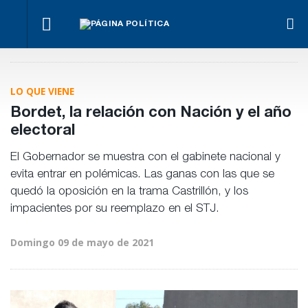
La
Bravo
Impugnan
marcha
ante la
Ley de
a
se
llegada
Tierras.
La Justicia
Benegas
hace
de
Implicancias
ordenó al
Lynch
igual
Bianco
y dueños en
Gobierno cesa
por
LO QUE VIENE
Entre Ríos
la
conflicto
implementaci
de
Bordet, la relación con Nación y el año
de Teknofood
intereses
electoral
El Gobernador se muestra con el gabinete nacional y
evita entrar en polémicas. Las ganas con las que se
quedó la oposición en la trama Castrillón, y los
impacientes por su reemplazo en el STJ.
Domingo 09 de mayo de 2021