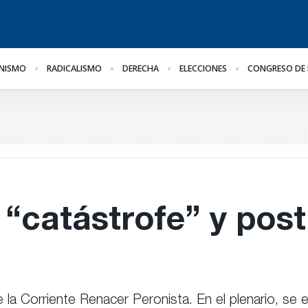
NISMO
RADICALISMO
DERECHA
ELECCIONES
CONGRESO DE 
El oficialismo busca
¿Posible tensión con el
Pa
il
proteger la reforma
Poder Judicial?
al
previsional
he
ge
“catástrofe” y post
la Corriente Renacer Peronista. En el plenario, se 