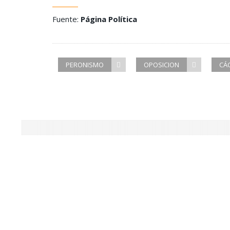
Fuente:
Página Política
PERONISMO
OPOSICION
CÁ