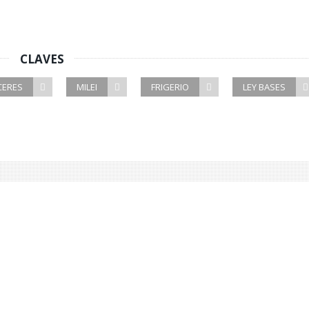
CLAVES
CERES
MILEI
FRIGERIO
LEY BASES