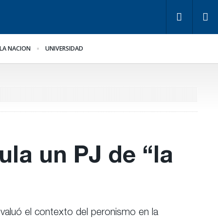
LA NACION
UNIVERSIDAD
ra Bahl, la ley “despoja
Los empresarios miden
 Estado de
el empleo público y
rramientas” para la
privado
stión pública
ula un PJ de “la
evaluó el contexto del peronismo en la