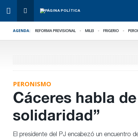
AGENDA:
REFORMA PREVISIONAL
MILEI
FRIGERIO
PERO
Lo Último
Hacer lo necesario,
aunque sea lo más difíc
PERONISMO
Cáceres habla de 
solidaridad”
El presidente del PJ encabezó un encuentro de 