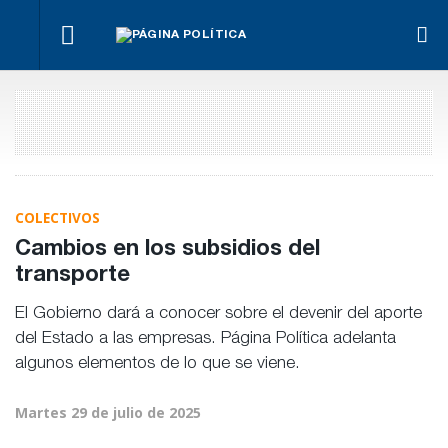
imo
La
Bravo
Impugnan
La UCR
Frigerio
marcha
ante la
a
convocó
destacó
se
llegada
Benegas
a su
la
hace
de
Lynch
Congreso
reducción
igual
Bianco
por
del
conflicto
déficit en
de
la OSER
intereses
COLECTIVOS
Cambios en los subsidios del
transporte
El Gobierno dará a conocer sobre el devenir del aporte
del Estado a las empresas. Página Política adelanta
algunos elementos de lo que se viene.
Martes 29 de julio de 2025