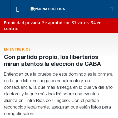
¿Posible
Ben
Fondos de
tensión
Lync
Los
Propiedad privada. Se aprobó con 37 votos. 34 en
Anses:
Para Bahl, la
con el
def
empresarios
otra
ley “despoja
contra.
Poder
en e
miden el
mentira
al Estado de
Judicial?
reci
empleo
“histórica”
herramientas”
público y
de
para la
privado
Frigerio
gestión
pública
EN ENTRE RIOS
Con partido propio, los libertarios
miran atentos la elección de CABA
Entienden que la prueba de este domingo es la primera
en la que Milei se juega personalmente y, en
consecuencia, la que más arriesga en lo que va del año
electoral y la que más incidirá sobre una eventual
alianza en Entre Ríos con Frigerio. Con el partido
reconocido legalmente, aseguran que están listos para
competir solos.