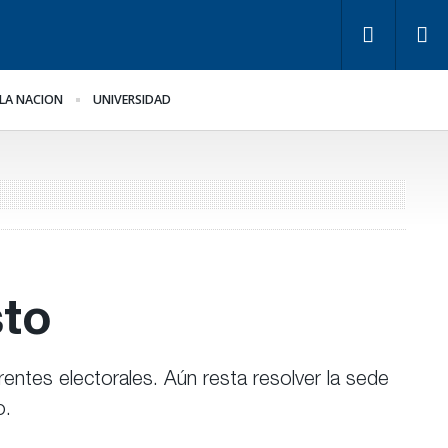
LA NACION
UNIVERSIDAD
ra Bahl, la ley “despoja
Los empresarios miden
 Estado de
el empleo público y
rramientas” para la
privado
stión pública
sto
rentes electorales. Aún resta resolver la sede
o.