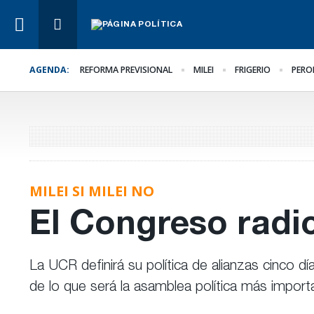
AGENDA:
REFORMA PREVISIONAL
MILEI
FRIGERIO
PERO
Lo Último
Hacer lo necesario,
aunque sea lo más difíc
MILEI SI MILEI NO
El Congreso radic
La UCR definirá su política de alianzas cinco d
de lo que será la asamblea política más impor