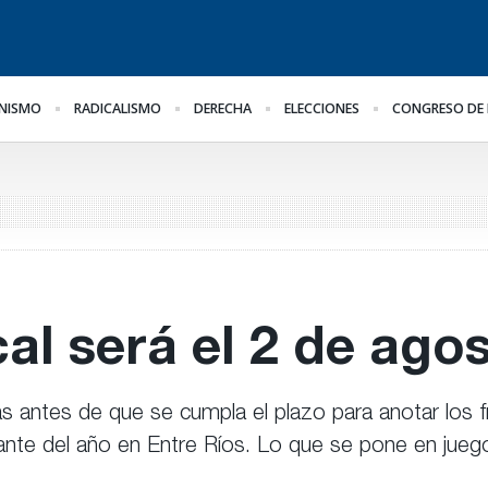
NISMO
RADICALISMO
DERECHA
ELECCIONES
CONGRESO DE 
El oficialismo busca
¿Posible tensión con el
Pa
il
proteger la reforma
Poder Judicial?
al
previsional
he
ge
al será el 2 de ago
ías antes de que se cumpla el plazo para anotar los f
tante del año en Entre Ríos. Lo que se pone en jueg