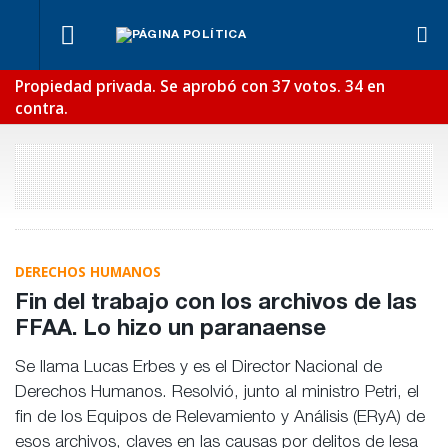
¿Posible
Ben
Fondos de
tensión
Lync
Los
Propiedad privada. Se aprobó con 37 votos. 34 en
Anses:
Para Bahl, la
con el
def
empresarios
otra
ley “despoja
contra.
Poder
en e
miden el
mentira
al Estado de
Judicial?
reci
empleo
“histórica”
herramientas”
público y
de
para la
privado
Frigerio
gestión
pública
DERECHOS HUMANOS
Fin del trabajo con los archivos de las
FFAA. Lo hizo un paranaense
Se llama Lucas Erbes y es el Director Nacional de
Derechos Humanos. Resolvió, junto al ministro Petri, el
fin de los Equipos de Relevamiento y Análisis (ERyA) de
esos archivos, claves en las causas por delitos de lesa