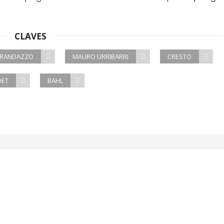
CLAVES
RANDAZZO
MAURO URRIBARRI
CRESTO
DET
BAHL