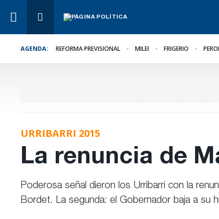
AGENDA:
REFORMA PREVISIONAL
MILEI
FRIGERIO
PERO
Lo Último
El oficialismo busca
proteger la reforma
previsional
URRIBARRI 2015
La renuncia de M
Poderosa señal dieron los Urribarri con la renu
Bordet. La segunda: el Gobernador baja a su hi