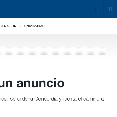
LA NACION
UNIVERSIDAD
ra Bahl, la ley “despoja
Los empresarios miden
 Estado de
el empleo público y
rramientas” para la
privado
stión pública
 un anuncio
cia: se ordena Concordia y facilita el camino a