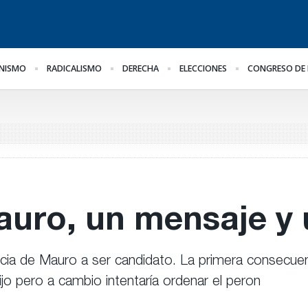
NISMO
RADICALISMO
DERECHA
ELECCIONES
CONGRESO DE 
Hacer lo necesario,
¿Posible tensión con el
Pa
aunque sea lo más difícil
Poder Judicial?
al
he
ge
auro, un mensaje y
ncia de Mauro a ser candidato. La primera consecuen
jo pero a cambio intentaría ordenar el peron