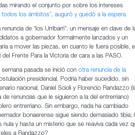
as mirando el conjunto por sobre los intereses
n todos los ámbitos”, auguró y quedó a la espera.
enuncia de “los Urribarri”, un mensaje en clave de l
ndidatos a gobernador formalmente lanzados y un
aría a mover las piezas, en cuanto le fuera posible, 
l del Frente Para la Victoria de cara a las PASO.
la semana pasada se inició con
otra renuncia de la
stulación presidencial. Podría haber sucedido, sin
ario nacional, Daniel Scioli y Florencio Randazzo (l
 de renuncias que le siguieron a la del entrerriano)
lero entrerriano. Sin embargo, nada ha cambiado
bernador bonaerense sigue siendo demasiado tibia; 
 es nula y hasta un misterio que se reaviva cada vez 
rteles a Randazzo?