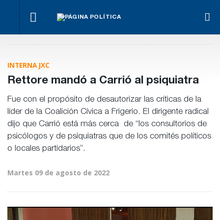
Benegas
Mar
Fondos de
Lynch se
Los
Par
Anses:
Para Bahl, la
defendió
empresarios
cont
otra
ley “despoja
en el
miden el
Ley
mentira
al Estado de
recinto
empleo
INTERNA JXC
Pro
“histórica”
herramientas”
público y
Pri
de
para la
privado
Rettore mandó a Carrió al psiquiatra
Frigerio
gestión
pública
Fue con el propósito de desautorizar las críticas de la
líder de la Coalición Cívica a Frigerio. El dirigente radical
dijo que Carrió está más cerca de “los consultorios de
psicólogos y de psiquiatras que de los comités políticos
o locales partidarios”.
Martes 09 de agosto de 2022