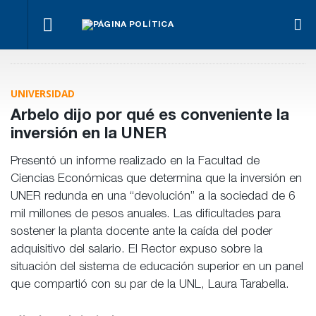
La UCR
¿Posible
Hacer lo
El
abre
Con
tensión
necesario,
oficialismo
las
Mónica
con el
aunque
busca
puertas
Fein y sin
Poder
sea lo más
proteger
al
Rossi,
UNIVERSIDAD
Judicial?
difícil
la reforma
debate
asumió la
previsional
interno
nueva
Arbelo dijo por qué es conveniente la
conducción
inversión en la UNER
socialista
Presentó un informe realizado en la Facultad de
Ciencias Económicas que determina que la inversión en
UNER redunda en una “devolución” a la sociedad de 6
mil millones de pesos anuales. Las dificultades para
sostener la planta docente ante la caída del poder
adquisitivo del salario. El Rector expuso sobre la
situación del sistema de educación superior en un panel
que compartió con su par de la UNL, Laura Tarabella.