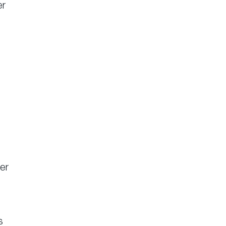
er
ber
s