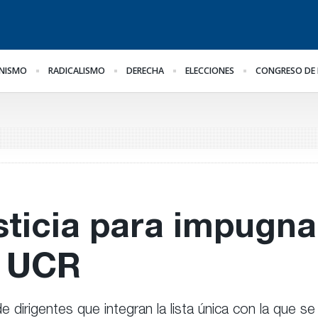
NISMO
RADICALISMO
DERECHA
ELECCIONES
CONGRESO DE 
El oficialismo busca
¿Posible tensión con el
Pa
il
proteger la reforma
Poder Judicial?
al
previsional
he
ge
sticia para impugna
a UCR
irigentes que integran la lista única con la que se