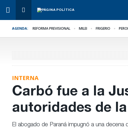
AGENDA:
REFORMA PREVISIONAL
MILEI
FRIGERIO
PERO
Lo Último
Hacer lo necesario,
aunque sea lo más difíc
INTERNA
Carbó fue a la Ju
autoridades de l
El abogado de Paraná impugnó a una decena de d