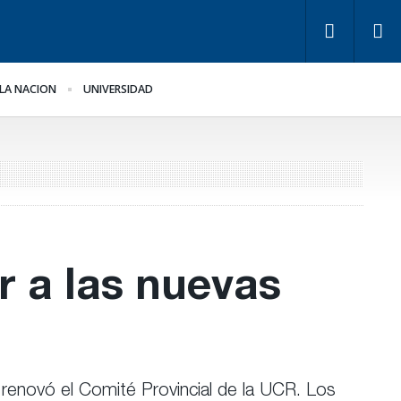
LA NACION
UNIVERSIDAD
ra Bahl, la ley “despoja
Los empresarios miden
 Estado de
el empleo público y
rramientas” para la
privado
stión pública
r a las nuevas
 renovó el Comité Provincial de la UCR. Los