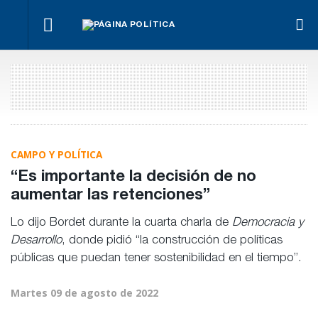
¿Posible
Hacer lo
El
tensión
Los
necesario,
oficialismo
Para Bahl, la
con el
empre
aunque
busca
ley “despoja
Poder
miden
sea lo más
proteger
al Estado de
Judicial?
emple
difícil
la reforma
herramientas”
públic
previsional
para la
priva
gestión
pública
CAMPO Y POLÍTICA
“Es importante la decisión de no
aumentar las retenciones”
Lo dijo Bordet durante la cuarta charla de
Democracia y
Desarrollo
, donde pidió “la construcción de políticas
públicas que puedan tener sostenibilidad en el tiempo”.
Martes 09 de agosto de 2022