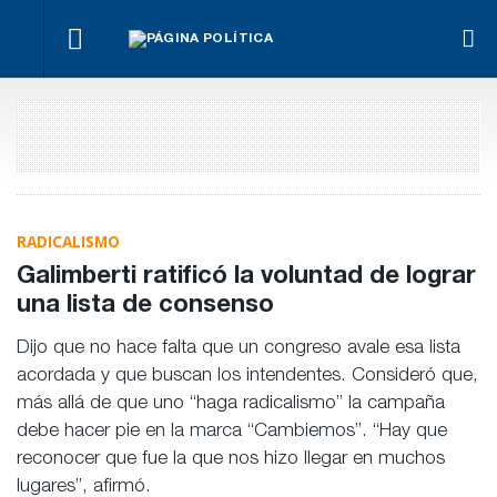
¿Posible
Hacer lo
El
tensión
Los
necesario,
oficialismo
Para Bahl, la
con el
empre
aunque
busca
ley “despoja
Poder
miden
sea lo más
proteger
al Estado de
Judicial?
emple
difícil
la reforma
herramientas”
públic
previsional
para la
priva
gestión
pública
RADICALISMO
Galimberti ratificó la voluntad de lograr
una lista de consenso
Dijo que no hace falta que un congreso avale esa lista
acordada y que buscan los intendentes. Consideró que,
más allá de que uno “haga radicalismo” la campaña
debe hacer pie en la marca “Cambiemos”. “Hay que
reconocer que fue la que nos hizo llegar en muchos
lugares”, afirmó.