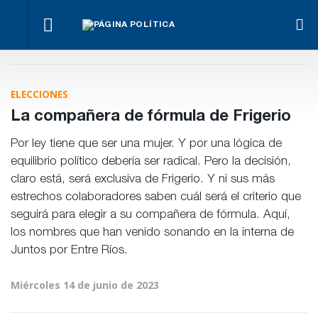
Bravo
Impugnan
ante la
Ley de
A Ped
a
llegada
Tierras.
Báez 
La Justicia
Benegas
de
Implicancias
prorr
ordenó al
Lynch
Bianco
y dueños en
la
Gobierno cesar
por
ELECCIONES
Entre Ríos
preve
la
conflicto
domici
implementación
de
La compañera de fórmula de Frigerio
de Teknofood
intereses
Por ley tiene que ser una mujer. Y por una lógica de
equilibrio político debería ser radical. Pero la decisión,
claro está, será exclusiva de Frigerio. Y ni sus más
estrechos colaboradores saben cuál será el criterio que
seguirá para elegir a su compañera de fórmula. Aquí,
los nombres que han venido sonando en la interna de
Juntos por Entre Ríos.
Miércoles 14 de junio de 2023