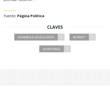
piensan distinto”.
Fuente:
Página Política
CLAVES
ASAMBLEA LEGILSLATIVA
BORDET
JAVIER MILEI