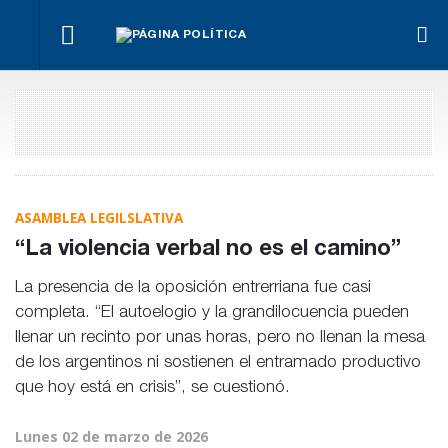
¿Posible
Hacer lo
El
tensión
Los
necesario,
oficialismo
Para Bahl, la
con el
empre
aunque
busca
ley “despoja
Poder
miden
sea lo más
proteger
al Estado de
Judicial?
emple
difícil
la reforma
herramientas”
públic
previsional
para la
priva
gestión
pública
ASAMBLEA LEGILSLATIVA
“La violencia verbal no es el camino”
La presencia de la oposición entrerriana fue casi
completa. “El autoelogio y la grandilocuencia pueden
llenar un recinto por unas horas, pero no llenan la mesa
de los argentinos ni sostienen el entramado productivo
que hoy está en crisis”, se cuestionó.
Lunes 02 de marzo de 2026