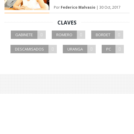
Por
Federico Malvasio
| 30 Oct, 2017
CLAVES
GABINETE
ROMERO
BORDET
DESCAMISADOS
URANGA
PC