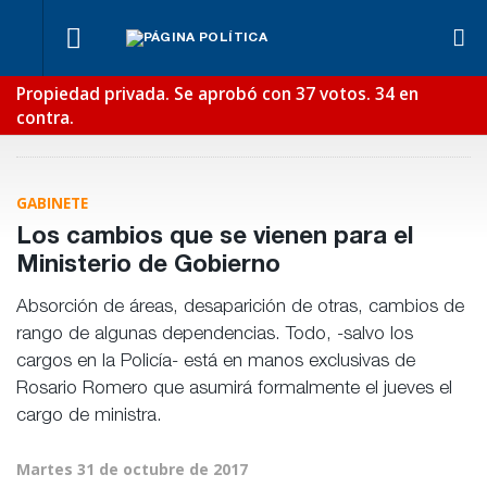
¿Posible
Ben
Fondos de
tensión
Lync
Los
Propiedad privada. Se aprobó con 37 votos. 34 en
Anses:
Para Bahl, la
con el
def
empresarios
otra
ley “despoja
contra.
Poder
en e
miden el
mentira
al Estado de
Judicial?
reci
empleo
“histórica”
herramientas”
público y
de
para la
privado
Frigerio
gestión
pública
GABINETE
Los cambios que se vienen para el
Ministerio de Gobierno
Absorción de áreas, desaparición de otras, cambios de
rango de algunas dependencias. Todo, -salvo los
cargos en la Policía- está en manos exclusivas de
Rosario Romero que asumirá formalmente el jueves el
cargo de ministra.
Martes 31 de octubre de 2017