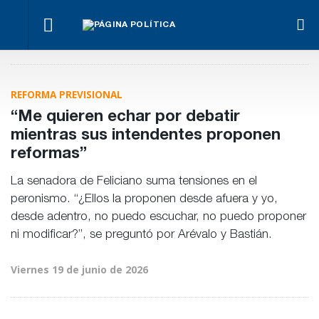
¿Posible
El
Fon
tensión
Los
oficialismo
Anse
Para Bahl, la
con el
empresarios
busca
otra
ley “despoja
Poder
miden el
proteger
men
al Estado de
Judicial?
empleo
REFORMA PREVISIONAL
la reforma
“his
herramientas”
público y
previsional
de
para la
privado
“Me quieren echar por debatir
Frig
gestión
pública
mientras sus intendentes proponen
reformas”
La senadora de Feliciano suma tensiones en el
peronismo. “¿Ellos la proponen desde afuera y yo,
desde adentro, no puedo escuchar, no puedo proponer
ni modificar?”, se preguntó por Arévalo y Bastián.
Viernes 19 de junio de 2026