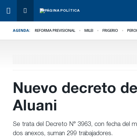
AGENDA:
REFORMA PREVISIONAL
MILEI
FRIGERIO
PERO
Lo Último
Frigerio destacó la
reducción del déficit 
la OSER
Nuevo decreto de
Aluani
Se trata del Decreto N° 3963, con fecha del ma
dos anexos, suman 299 trabajadores.