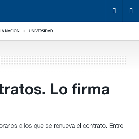
LA NACION
UNIVERSIDAD
avo ante la llegada de
Ley de Tierras.
anco
Implicancias y dueños en
Entre Ríos
ratos. Lo firma
rarios a los que se renueva el contrato. Entre