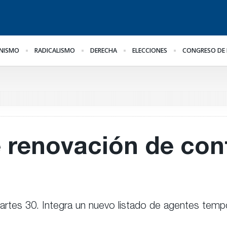
NISMO
RADICALISMO
DERECHA
ELECCIONES
CONGRESO DE 
La marcha se hace igual
Impugnan a Benegas
Br
en
Lynch por conflicto de
Bi
intereses
 renovación de cont
rtes 30. Integra un nuevo listado de agentes tempo