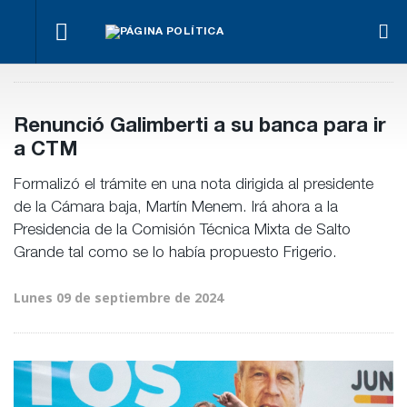
¿Posible
Hacer lo
El
tensión
Los
necesario,
oficialismo
Para Bahl, la
con el
empre
aunque
busca
ley “despoja
Poder
miden
sea lo más
proteger
al Estado de
Judicial?
emple
difícil
la reforma
herramientas”
Renunció Galimberti a su banca para ir
públic
previsional
para la
priva
a CTM
gestión
pública
Formalizó el trámite en una nota dirigida al presidente
de la Cámara baja, Martín Menem. Irá ahora a la
Presidencia de la Comisión Técnica Mixta de Salto
Grande tal como se lo había propuesto Frigerio.
Lunes 09 de septiembre de 2024