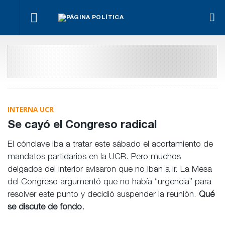
La UCR
¿Posible
Hacer lo
El
abre
Con
tensión
necesario,
oficialismo
las
Mónica
con el
aunque
busca
puertas
Fein y sin
Poder
sea lo más
proteger
al
Rossi,
Judicial?
difícil
la reforma
debate
asumió la
previsional
interno
nueva
conducción
socialista
INTERNA UCR
Se cayó el Congreso radical
El cónclave iba a tratar este sábado el acortamiento de
mandatos partidarios en la UCR. Pero muchos
delgados del interior avisaron que no iban a ir. La Mesa
del Congreso argumentó que no había “urgencia” para
resolver este punto y decidió suspender la reunión.
Qué
se discute de fondo.