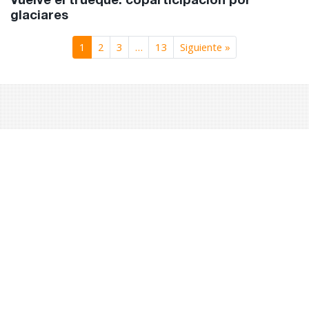
Vuelve el trueque: coparticipación por
glaciares
1
2
3
…
13
Siguiente »