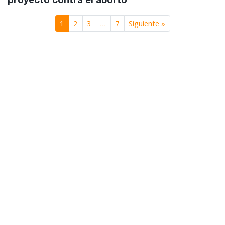
proyecto contra el aborto
1
2
3
…
7
Siguiente »