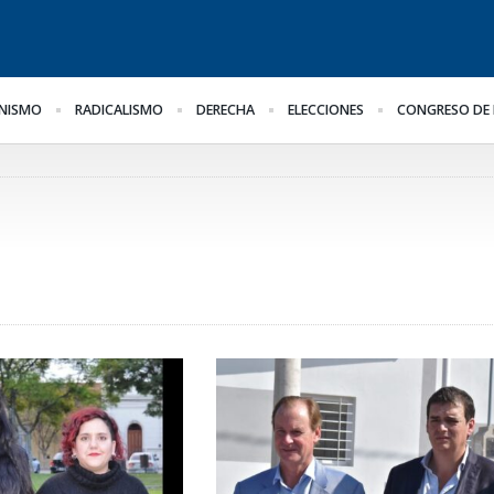
NISMO
RADICALISMO
DERECHA
ELECCIONES
CONGRESO DE 
Frigerio destacó la
La marcha se hace igual
Im
reducción del déficit en
Ly
la OSER
in