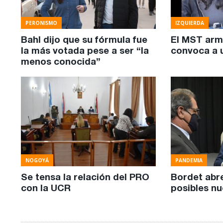
PERONISMO
IZQUIERDA
Bahl dijo que su fórmula fue
El MST arm
la más votada pese a ser “la
convoca a u
menos conocida”
NOGOYÁ
PANDEMIA
Se tensa la relación del PRO
Bordet abr
con la UCR
posibles nu