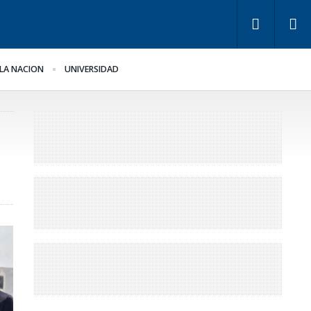
LA NACION
UNIVERSIDAD
pugnan a Benegas
Bravo ante la llegada de
nch por conflicto de
Bianco
tereses