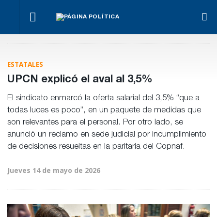
La
Bravo
Impugnan
marcha
ante la
Ley de
a
se
llegada
Tierras.
La Justicia
Benegas
hace
de
Implicancias
ordenó al
Lynch
igual
Bianco
y dueños en
Gobierno cesa
por
ESTATALES
Entre Ríos
la
conflicto
implementaci
de
UPCN explicó el aval al 3,5%
de Teknofood
intereses
El sindicato enmarcó la oferta salarial del 3,5% “que a
todas luces es poco”, en un paquete de medidas que
son relevantes para el personal. Por otro lado, se
anunció un reclamo en sede judicial por incumplimiento
de decisiones resueltas en la paritaria del Copnaf.
Jueves 14 de mayo de 2026