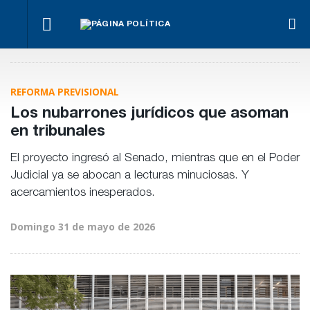
¿Posible
El
Fon
tensión
Los
oficialismo
Anse
Para Bahl, la
con el
empresarios
busca
otra
ley “despoja
Poder
miden el
proteger
men
al Estado de
Judicial?
empleo
REFORMA PREVISIONAL
la reforma
“his
herramientas”
público y
previsional
de
para la
privado
Los nubarrones jurídicos que asoman
Frig
gestión
pública
en tribunales
El proyecto ingresó al Senado, mientras que en el Poder
Judicial ya se abocan a lecturas minuciosas. Y
acercamientos inesperados.
Domingo 31 de mayo de 2026