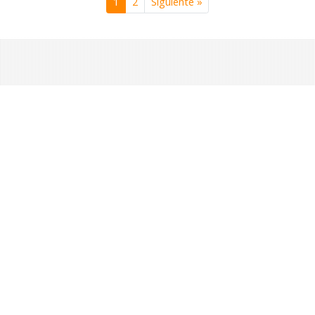
1
2
Siguiente »