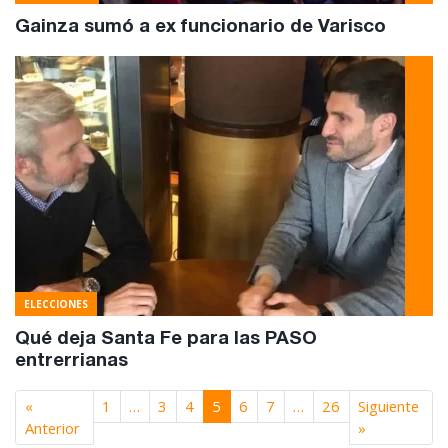
Gainza sumó a ex funcionario de Varisco
ELECCIONES
Qué deja Santa Fe para las PASO
entrerrianas
«
1
…
3
4
5
6
7
…
26
Siguiente
Anterior
»