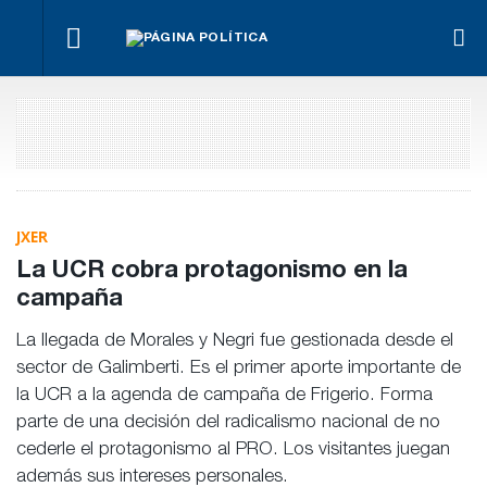
¿Posible
Hacer lo
El
tensión
Los
necesario,
oficialismo
Para Bahl, la
con el
empre
aunque
busca
ley “despoja
Poder
miden
sea lo más
proteger
al Estado de
Judicial?
emple
difícil
la reforma
herramientas”
públic
previsional
para la
priva
gestión
pública
JXER
La UCR cobra protagonismo en la
campaña
La llegada de Morales y Negri fue gestionada desde el
sector de Galimberti. Es el primer aporte importante de
la UCR a la agenda de campaña de Frigerio. Forma
parte de una decisión del radicalismo nacional de no
cederle el protagonismo al PRO. Los visitantes juegan
además sus intereses personales.