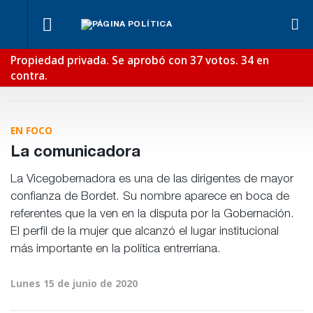
¿Posible
Ben
Fondos de
tensión
Lync
Los
Propiedad privada. Se aprobó con 37 votos. 34 en
Anses:
Para Bahl, la
con el
def
empresarios
otra
ley “despoja
contra.
Poder
en e
miden el
mentira
al Estado de
Judicial?
reci
empleo
“histórica”
herramientas”
público y
de
para la
privado
Frigerio
gestión
pública
EN FOCO
La comunicadora
La Vicegobernadora es una de las dirigentes de mayor
confianza de Bordet. Su nombre aparece en boca de
referentes que la ven en la disputa por la Gobernación.
El perfil de la mujer que alcanzó el lugar institucional
más importante en la política entrerriana.
Lunes 15 de junio de 2020