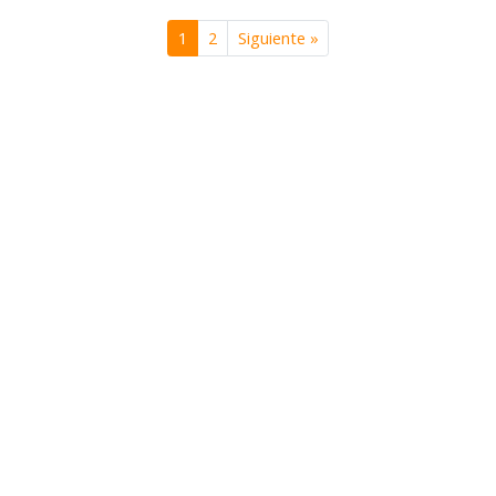
1
2
Siguiente »