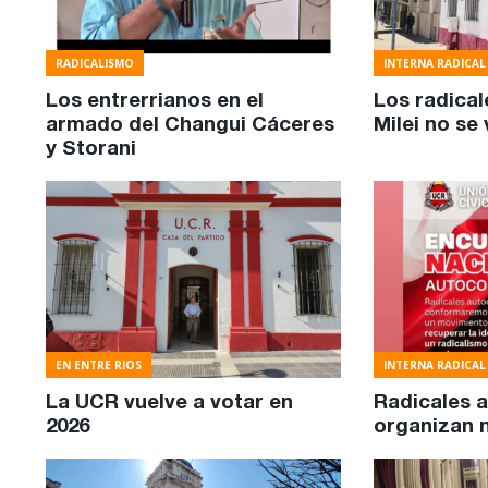
RADICALISMO
INTERNA RADICAL
Los entrerrianos en el
Los radical
armado del Changui Cáceres
Milei no se
y Storani
EN ENTRE RIOS
INTERNA RADICAL
La UCR vuelve a votar en
Radicales a
2026
organizan 