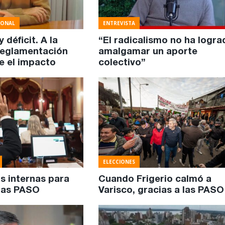
IONAL
ENTREVISTA
 déficit. A la
“El radicalismo no ha logra
reglamentación
amalgamar un aporte
e el impacto
colectivo”
ELECCIONES
s internas para
Cuando Frigerio calmó a
las PASO
Varisco, gracias a las PASO