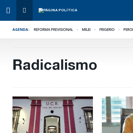
AGENDA:
REFORMA PREVISIONAL
MILEI
FRIGERIO
PERO
Lo Último
Hacer lo necesario,
aunque sea lo más difíc
Radicalismo