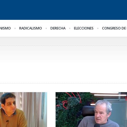
NISMO
RADICALISMO
DERECHA
ELECCIONES
CONGRESO DE 
El oficialismo busca
¿Posible tensión con el
Pa
il
proteger la reforma
Poder Judicial?
al
previsional
he
ge