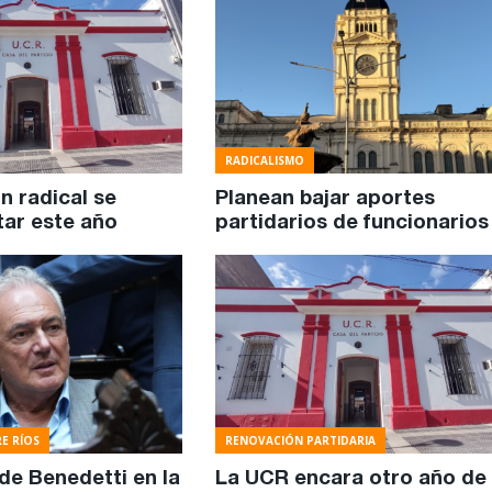
RADICALISMO
n radical se
Planean bajar aportes
tar este año
partidarios de funcionarios
E RÍOS
RENOVACIÓN PARTIDARIA
de Benedetti en la
La UCR encara otro año de