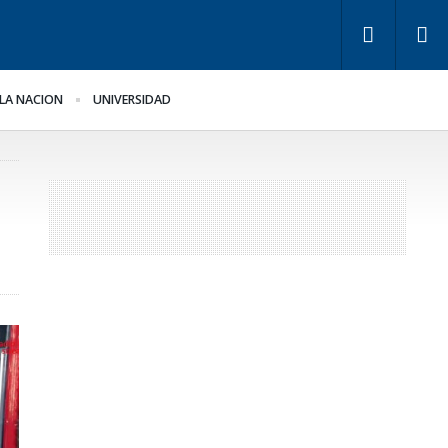
LA NACION
UNIVERSIDAD
ra Bahl, la ley “despoja
Los empresarios miden
 Estado de
el empleo público y
rramientas” para la
privado
stión pública