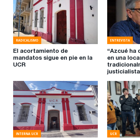
RADICALISMO
ENTREVISTA
El acortamiento de
“Azcué ha 
mandatos sigue en pie en la
en una loca
UCR
tradiciona
justicialist
INTERNA UCR
UCR