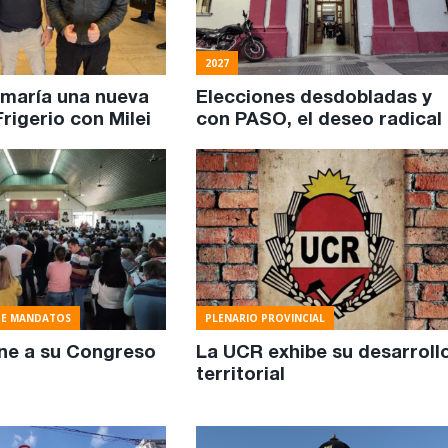
2027
maría una nueva
Elecciones desdobladas y
Frigerio con Milei
con PASO, el deseo radical
DE MANDATOS
PLENARIO PROVINCIAL
ne a su Congreso
La UCR exhibe su desarroll
territorial